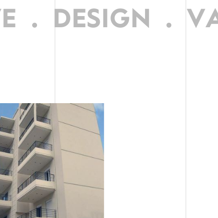
E
.
DESIGN
.
VA