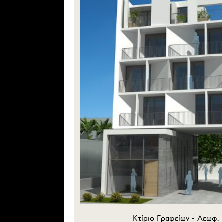
Κτίριο Γραφείων - Λεωφ. 