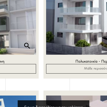
άνη
Πολυκατοικία - Πε
Μάθε περισσό