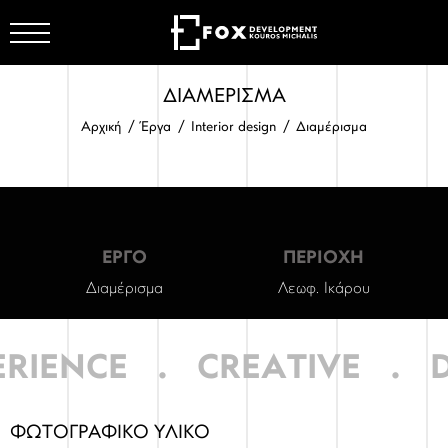
ΔΙΑΜΕΡΙΣΜΑ
ΕΤΑΙΡΕΙΑ
Αρχική
Έργα
Interior design
Διαμέρισμα
ΕΡΓΟ
ΠΕΡΙΟΧΗ
ΕΡΓΑ
Διαμέρισμα
Λεωφ. Ικάρου
RIENCE
.
CREATIVE
.
D
ΦΩΤΟΓΡΑΦΙΚΟ ΥΛΙΚΟ